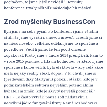
počítačem, to jsme ještě neviděli.” Dozvuky
konference trvaly několik následujících měsíců.
Zrod myšlenky BusinessCon
Byli jsme na sebe pyšní. Po konferenci jsme všichni
cítili, že jsme vyzráli na novou úroveň. Troufli jsme si
na něco nového, velkého, udělali jsme to společně a
povedlo se. Věděli jsme, že ten pocit chceme
zopakovat. Proto jsme v únoru 2014 přemýšleli, kam to
v roce 2015 posunout. Hlavní hodnotou, ve kterou jsme
společně s Janou věřili, byla efektivita – aby celá akce
měla nějaký reálný efekt, dopad. V tu chvíli jsme si
(především díky Martymu) položili otázku: kdo je v
podnikatelském sektoru největším potenciálním
hybatelem změn, kde je skrytý největší potenciál?
HR? – To často vytváří pouze soft nádstavbu a
neovlivní jádro fungování firmy. Nemá rozhodovací