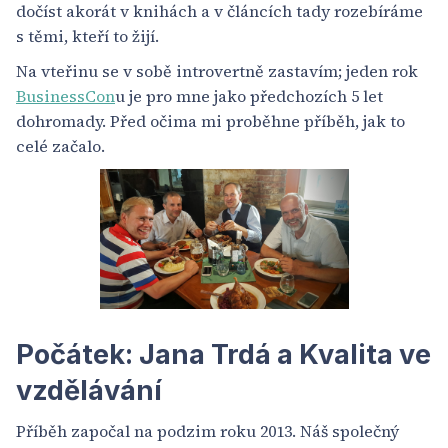
dočíst akorát v knihách a v článcích tady rozebíráme
s těmi, kteří to žijí.
Na vteřinu se v sobě introvertně zastavím; jeden rok
BusinessCon
u je pro mne jako předchozích 5 let
dohromady. Před očima mi proběhne příběh, jak to
celé začalo.
Počátek: Jana Trdá a Kvalita ve
vzdělávání
Příběh započal na podzim roku 2013. Náš společný