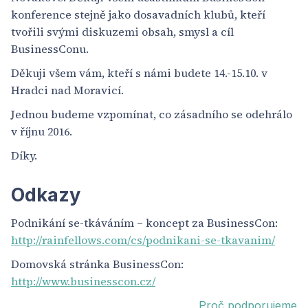
konference stejně jako dosavadních klubů, kteří
tvořili svými diskuzemi obsah, smysl a cíl
BusinessConu.
Děkuji všem vám, kteří s námi budete 14.-15.10. v
Hradci nad Moravicí.
Jednou budeme vzpomínat, co zásadního se odehrálo
v říjnu 2016.
Díky.
Odkazy
Podnikání se-tkáváním – koncept za BusinessCon:
http://rainfellows.com/cs/podnikani-se-tkavanim/
Domovská stránka BusinessCon:
http://www.businesscon.cz/
Proč podporujeme