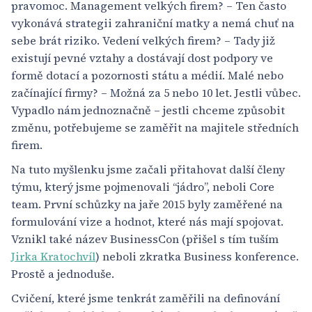
pravomoc. Management velkých firem? – Ten často
vykonává strategii zahraniční matky a nemá chuť na
sebe brát riziko. Vedení velkých firem? – Tady již
existují pevné vztahy a dostávají dost podpory ve
formě dotací a pozornosti státu a médií. Malé nebo
začínající firmy? – Možná za 5 nebo 10 let. Jestli vůbec.
Vypadlo nám jednoznačně – jestli chceme způsobit
změnu, potřebujeme se zaměřit na majitele středních
firem.
Na tuto myšlenku jsme začali přitahovat další členy
týmu, který jsme pojmenovali “jádro”, neboli Core
team. První schůzky na jaře 2015 byly zaměřené na
formulování vize a hodnot, které nás mají spojovat.
Vznikl také název BusinessCon (přišel s tím tuším
Jirka Kratochvíl
) neboli zkratka Business konference.
Prostě a jednoduše.
Cvičení, které jsme tenkrát zaměřili na definování