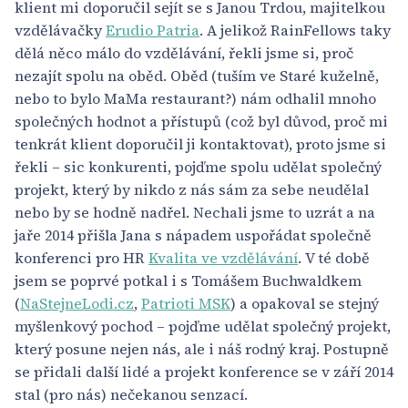
klient mi doporučil sejít se s Janou Trdou, majitelkou
vzdělávačky
Erudio Patria
. A jelikož RainFellows taky
dělá něco málo do vzdělávání, řekli jsme si, proč
nezajít spolu na oběd. Oběd (tuším ve Staré kuželně,
nebo to bylo MaMa restaurant?) nám odhalil mnoho
společných hodnot a přístupů (což byl důvod, proč mi
tenkrát klient doporučil ji kontaktovat), proto jsme si
řekli – sic konkurenti, pojďme spolu udělat společný
projekt, který by nikdo z nás sám za sebe neudělal
nebo by se hodně nadřel. Nechali jsme to uzrát a na
jaře 2014 přišla Jana s nápadem uspořádat společně
konferenci pro HR
Kvalita ve vzdělávání
. V té době
jsem se poprvé potkal i s Tomášem Buchwaldkem
(
NaStejneLodi.cz
,
Patrioti MSK
) a opakoval se stejný
myšlenkový pochod – pojďme udělat společný projekt,
který posune nejen nás, ale i náš rodný kraj. Postupně
se přidali další lidé a projekt konference se v září 2014
stal (pro nás) nečekanou senzací.