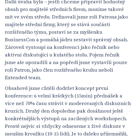
Další úvaha byla – jestli chceme připravit hodnotný
obsah pro majitelé středních firem, musíme takové
mít ve svém středu. Definovali jsme roli Patrona jako
majitele střední firmy, který se stává součástí
rozšiřeného týmu, postaví se za myšlenku
BusinessCon a pomáhá jádru sestavit správný obsah.
Zároveň vystoupí na konferenci jako řečník nebo
aktivní diskutující u kulatého stolu. Pojem řečník
jsme ale upozadili a na popředí jsme vystavili pouze
roli Patron, jako člen rozšířeného kruhu neboli
Extended team.
Obsahově jsme chtěli dodržet koncept první
konference: 6 velmi krátkých (15min) přednášek a
více než 70% času strávit v moderovaných diskuzních
kruzích. Druhý den dopoledne pak dosáhnout ještě
konkrétnějších výstupů na zacílených workshopech.
Prostě nejvíc si vždycky odneseme z živé diskuze v
menším kroužku (10-15 lidí). Je to daleko přijemnější,