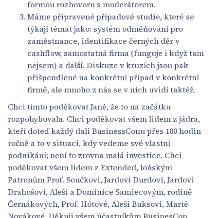
formou rozhovoru s moderátorem.
Máme připravené případové studie, které se
týkají témat jako: systém odměňování pro
zaměstnance, identifikace černých děr v
cashflow, samostatná firma (funguje i když tam
nejsem) a další. Diskuze v kruzích jsou pak
přišpendlené na konkrétní případ v konkrétní
firmě, ale mnoho z nás se v nich uvidí taktéž.
Chci tímto poděkovat Janě, že to na začátku
rozpohybovala. Chci poděkovat všem lidem z jádra,
kteří doteď každý dali BusinessConu přes 100 hodin
ročně a to v situaci, kdy vedeme své vlastní
podnikání; není to zrovna malá investice. Chci
poděkovat všem lidem z Extended, loňským
Patronům Prof. Součkovi, Jardovi Durdovi, Jardovi
Drahošovi, Aleši a Dominice Samiecovým, rodině
Černákových, Prof. Hótové, Aleši Buksovi, Martě
Novákové. Děkuji všem účastníkům BusinesCon