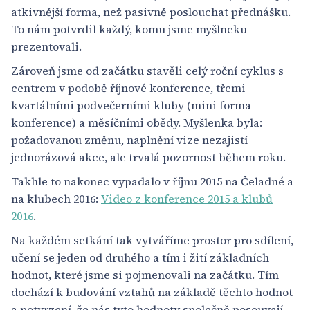
atkivnější forma, než pasivně poslouchat přednášku.
To nám potvrdil každý, komu jsme myšlneku
prezentovali.
Zároveň jsme od začátku stavěli celý roční cyklus s
centrem v podobě říjnové konference, třemi
kvartálními podvečerními kluby (mini forma
konference) a měsíčními obědy. Myšlenka byla:
požadovanou změnu, naplnění vize nezajistí
jednorázová akce, ale trvalá pozornost během roku.
Takhle to nakonec vypadalo v říjnu 2015 na Čeladné a
na klubech 2016:
Video z konference 2015 a klubů
2016
.
Na každém setkání tak vytváříme prostor pro sdílení,
učení se jeden od druhého a tím i žití základních
hodnot, které jsme si pojmenovali na začátku. Tím
dochází k budování vztahů na základě těchto hodnot
a potvrzení, že nás tyto hodnoty společně posouvají