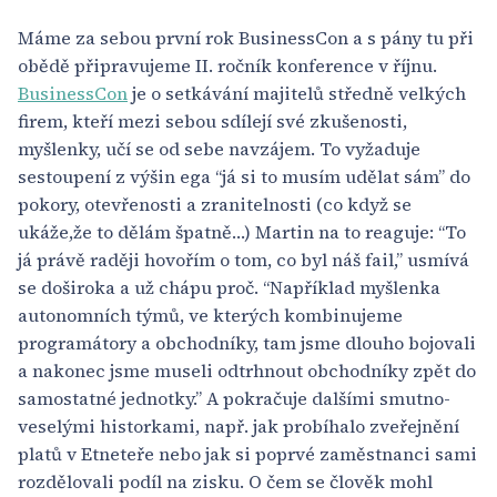
Máme za sebou první rok BusinessCon a s pány tu při
obědě připravujeme II. ročník konference v říjnu.
BusinessCon
je o setkávání majitelů středně velkých
firem, kteří mezi sebou sdílejí své zkušenosti,
myšlenky, učí se od sebe navzájem. To vyžaduje
sestoupení z výšin ega “já si to musím udělat sám” do
pokory, otevřenosti a zranitelnosti (co když se
ukáže,že to dělám špatně…) Martin na to reaguje: “To
já právě raději hovořím o tom, co byl náš fail,” usmívá
se doširoka a už chápu proč. “Například myšlenka
autonomních týmů, ve kterých kombinujeme
programátory a obchodníky, tam jsme dlouho bojovali
a nakonec jsme museli odtrhnout obchodníky zpět do
samostatné jednotky.” A pokračuje dalšími smutno-
veselými historkami, např. jak probíhalo zveřejnění
platů v Etneteře nebo jak si poprvé zaměstnanci sami
rozdělovali podíl na zisku. O čem se člověk mohl