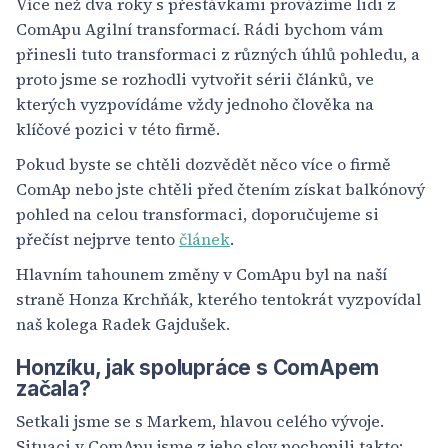
Více než dva roky s přestávkami provázíme lidi z
ComApu Agilní transformací. Rádi bychom vám
přinesli tuto transformaci z různých úhlů pohledu, a
proto jsme se rozhodli vytvořit sérii článků, ve
kterých vyzpovídáme vždy jednoho člověka na
klíčové pozici v této firmě.
Pokud byste se chtěli dozvědět něco více o firmě
ComAp nebo jste chtěli před čtením získat balkónový
pohled na celou transformaci, doporučujeme si
přečíst nejprve tento
článek
.
Hlavním tahounem změny v ComApu byl na naší
straně Honza Krchňák, kterého tentokrát vyzpovídal
naš kolega Radek Gajdušek.
Honzíku, jak spolupráce s ComApem
začala?
Setkali jsme se s Markem, hlavou celého vývoje.
Situaci v ComApu jsme z jeho slov pochopili takto: