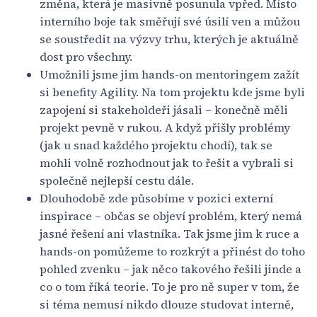
změna, která je masivně posunula vpřed. Místo
interního boje tak směřují své úsilí ven a můžou
se soustředit na výzvy trhu, kterých je aktuálně
dost pro všechny.
Umožnili jsme jim hands-on mentoringem zažít
si benefity Agility. Na tom projektu kde jsme byli
zapojení si stakeholdeři jásali – konečně měli
projekt pevně v rukou. A když přišly problémy
(jak u snad každého projektu chodí), tak se
mohli volně rozhodnout jak to řešit a vybrali si
společně nejlepší cestu dále.
Dlouhodobě zde působíme v pozici externí
inspirace – občas se objeví problém, který nemá
jasné řešení ani vlastníka. Tak jsme jim k ruce a
hands-on pomůžeme to rozkrýt a přinést do toho
pohled zvenku – jak něco takového řešili jinde a
co o tom říká teorie. To je pro ně super v tom, že
si téma nemusí nikdo dlouze studovat interně,