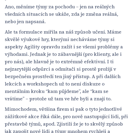
Ano, měníme týmy za pochodu – jen na reálných
všedních situacích se ukáže, zda je změna reálná,
nebo jen napsaná.
Ale ta formulace mířila na náš způsob učení. Máme
skvělé výukové hry, kterými necháváme týmy si
aspekty Agility opravdu zažít i se všemi problémy a
výhodami. Jednak je to zábavnější (pro klienty, ale i
pro nás), ale hlavně je to extrémně efektivní. I ti
nejzarytější odpůrci a odmítači si prostě prožijí v
bezpečném prostředí ten jiný přístup. A při dalších
lekcích a workshopech už to není diskuze o
mentálním kroku “kam půjdeme”, ale “kam se
vrátíme” – protože už tam ve hře byli a znají to.
Mimochodem, většina firem si pak o tyto jednotlivé
zážitkové akce říká dále, pro nově nastupující lidi, při
přestavbě týmů, apod. Zjistili že je to skvělý způsob
jak zapojit nové lidi a týmy mnohem rychleji a