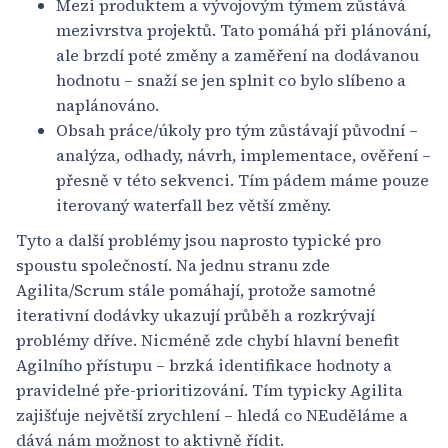
Mezi produktem a vývojovým týmem zůstává
mezivrstva projektů. Tato pomáhá při plánování,
ale brzdí poté změny a zaměření na dodávanou
hodnotu – snaží se jen splnit co bylo slíbeno a
naplánováno.
Obsah práce/úkoly pro tým zůstávají původní –
analýza, odhady, návrh, implementace, ověření –
přesně v této sekvenci. Tím pádem máme pouze
iterovaný waterfall bez větší změny.
Tyto a další problémy jsou naprosto typické pro
spoustu společností. Na jednu stranu zde
Agilita/Scrum stále pomáhají, protože samotné
iterativní dodávky ukazují průběh a rozkrývají
problémy dříve. Nicméně zde chybí hlavní benefit
Agilního přístupu – brzká identifikace hodnoty a
pravidelné pře-prioritizování. Tím typicky Agilita
zajišťuje největší zrychlení – hledá co NEuděláme a
dává nám možnost to aktivně řídit.