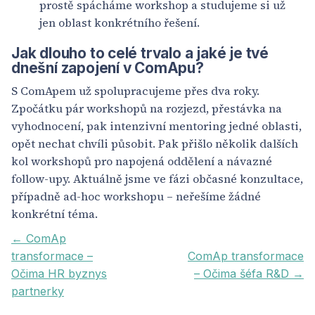
prostě spácháme workshop a studujeme si už
jen oblast konkrétního řešení.
Jak dlouho to celé trvalo a jaké je tvé
dnešní zapojení v ComApu?
S ComApem už spolupracujeme přes dva roky.
Zpočátku pár workshopů na rozjezd, přestávka na
vyhodnocení, pak intenzivní mentoring jedné oblasti,
opět nechat chvíli působit. Pak přišlo několik dalších
kol workshopů pro napojená oddělení a návazné
follow-upy. Aktuálně jsme ve fázi občasné konzultace,
případně ad-hoc workshopu – neřešíme žádné
konkrétní téma.
← ComAp
transformace –
ComAp transformace
Očima HR byznys
– Očima šéfa R&D →
partnerky