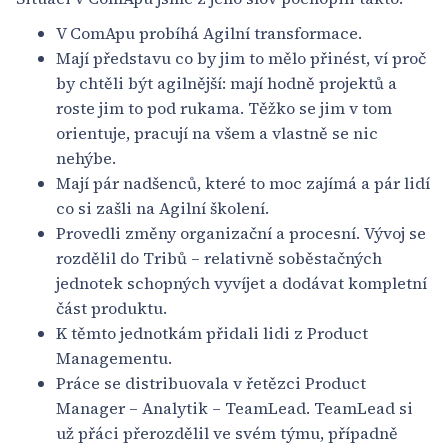
V ComApu probíhá Agilní transformace.
Mají představu co by jim to mělo přinést, ví proč
by chtěli být agilnější: mají hodně projektů a
roste jim to pod rukama. Těžko se jim v tom
orientuje, pracují na všem a vlastně se nic
nehýbe.
Mají pár nadšenců, které to moc zajímá a pár lidí
co si zašli na Agilní školení.
Provedli změny organizační a procesní. Vývoj se
rozdělil do Tribů – relativně soběstačných
jednotek schopných vyvíjet a dodávat kompletní
část produktu.
K těmto jednotkám přidali lidi z Product
Managementu.
Práce se distribuovala v řetězci Product
Manager – Analytik – TeamLead. TeamLead si
už přáci přerozdělil ve svém týmu, případně