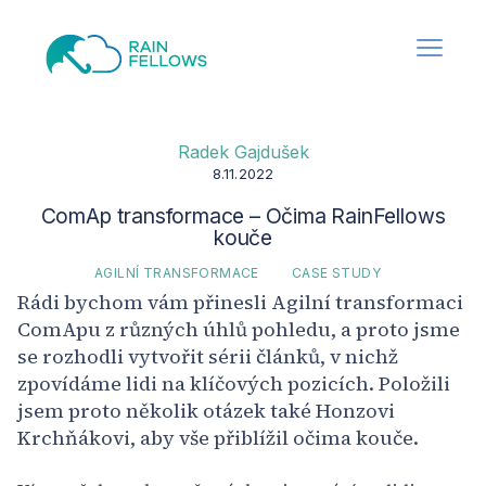
Radek Gajdušek
8.11.2022
ComAp transformace – Očima RainFellows
kouče
AGILNÍ TRANSFORMACE
CASE STUDY
Rádi bychom vám přinesli Agilní transformaci
ComApu z různých úhlů pohledu, a proto jsme
se rozhodli vytvořit sérii článků, v nichž
zpovídáme lidi na klíčových pozicích. Položili
jsem proto několik otázek také Honzovi
Krchňákovi, aby vše přiblížil očima kouče.