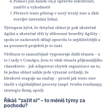
Pomoci jim hands-on ji opravdu uskutečnit,
změřit a vyhodnotit
Přetavit tento přístup v nový trvalý stav a dále
rozvíjet interními lidmi.
Výstupem bývá, že dotyčná oblast je pak skutečně
Agilní a skutečně těží ty slibované benefity Agility –
spolu se zadavateli dělají opravdu to nejdůležitější a
na posunech projektů je to znát.
Většinou to samozřejmě vygeneruje další témata – a
to i tady v ComApu. Jsou to však témata příjemnějšího
charakteru – jak adaptovat zbytek organizace na to,
že jedna oblast náhle jede výrazně svižněji, že
bleskově reaguje na změny – prostě jak tento stav
sladit s rigidnějšími procesy (např. tvorba roadmapy,
strategie firmy, apod).
Říkáš “zažít si” – to měníš týmy za
pochodu?