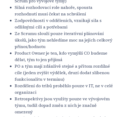
Scrum pro vývojové týmy)
Silná rozhodovací role nahoře, spousta
rozhodnutí musí čekat na schválení
Zodpovědnosti v odděleních, vznikají sila s
odlišnými cíli a potřebami
Ze Scrumu slouží pouze iterativní plánování
úkolů, jako tým nehledíme moc na jejich celkový
přínos/hodnotu
Product Owner je ten, kdo vymýšlí CO budeme
dělat, tým to jen přijímá
PO a tým mají zdánlivě stejné a přitom rozdílné
cíle (jeden zvýšit výdělek, druzí dodat slíbenou
funkcionalitu v termínu)
Rozdělení do tribů proběhlo pouze v IT, ne v celé
organizaci
Retrospektivy jsou využity pouze ve vývojovém
týmu, tudíž dopad změn z nich je značně
omezený