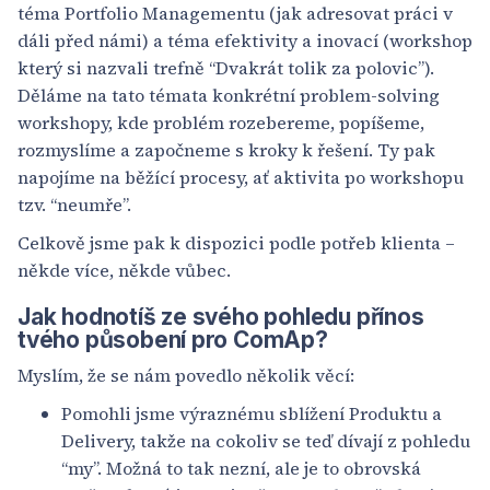
téma Portfolio Managementu (jak adresovat práci v
dáli před námi) a téma efektivity a inovací (workshop
který si nazvali trefně “Dvakrát tolik za polovic”).
Děláme na tato témata konkrétní problem-solving
workshopy, kde problém rozebereme, popíšeme,
rozmyslíme a započneme s kroky k řešení. Ty pak
napojíme na běžící procesy, ať aktivita po workshopu
tzv. “neumře”.
Celkově jsme pak k dispozici podle potřeb klienta –
někde více, někde vůbec.
Jak hodnotíš ze svého pohledu přínos
tvého působení pro ComAp?
Myslím, že se nám povedlo několik věcí:
Pomohli jsme výraznému sblížení Produktu a
Delivery, takže na cokoliv se teď dívají z pohledu
“my”. Možná to tak nezní, ale je to obrovská