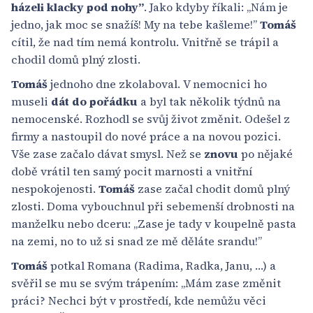
házeli klacky pod nohy”
. Jako kdyby říkali: „Nám je
jedno, jak moc se snažíš! My na tebe kašleme!”
Tomáš
cítil, že nad tím nemá kontrolu. Vnitřně se trápil a
chodil domů plný zlosti.
Tomáš
jednoho dne zkolaboval. V nemocnici ho
museli
dát do pořádku
a byl tak několik týdnů na
nemocenské. Rozhodl se svůj život změnit. Odešel z
firmy a nastoupil do nové práce a na novou pozici.
Vše zase začalo dávat smysl. Než se
znovu
po nějaké
době vrátil ten samý pocit marnosti a vnitřní
nespokojenosti.
Tomáš
zase začal chodit domů plný
zlosti. Doma vybouchnul při sebemenší drobnosti na
manželku nebo dceru: „Zase je tady v koupelně pasta
na zemi, no to už si snad ze mě děláte srandu!”
Tomáš
potkal Romana (Radima, Radka, Janu, …) a
svěřil se mu se svým trápením: „Mám zase změnit
práci? Nechci být v prostředí, kde nemůžu věci