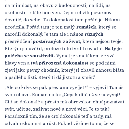
na minulost, na obavu z budoucnosti, na lidi, na
okolnosti – stále tam ven. Dej na chvíli pozornost
dovnitř, do sebe. Ta dokonalost tam pořád je. Nikam
neodešla. Pořád tam je ten malý
Tomášek
, který se
narodil dokonalý. Je tam ale i nános
různých
přesvědčení
posbíraných za život
, která nejsou tvoje.
Kterým jsi uvěřil, protože ti to tvrdili ostatní.
Na ty je
potřeba se soustředit.
Vymeť je smetákem ze své
hlavy ven a
tvá přirozená dokonalost
se pod nimi
zjeví jako pevný chodník, který jsi zbavil nánosu bláta
a padlého listí. Který ti dá jistotu a směr.”
„Ale co když se pak přestanu vyvíjet?” – vyjevil Tomáš
svou obavu. Roman na to: „Copak dítě už se nevyvíjí?
Cítí se dokonalé a přesto má obrovskou chuť poznávat
svět, učit se, zažívat nové a nové věci. Je to tak?
Paradoxně tím, že se cítí dokonalé teď a tady, má
odvahu zkoumat a růst. Pokud věříme tomu, že se