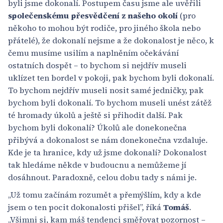
byli jsme dokonalí. Postupem času jsme ale uvěřili
společenskému přesvědčení z našeho okolí
(pro
někoho to mohou být rodiče, pro jiného škola nebo
přátelé), že dokonalí nejsme a že dokonalost je něco, k
čemu musíme usilím a naplněním očekávání
ostatních dospět – to bychom si nejdřív museli
uklízet ten bordel v pokoji, pak bychom byli dokonalí.
To bychom nejdřív museli nosit samé jedničky, pak
bychom byli dokonalí. To bychom museli unést zátěž
té hromady úkolů a ještě si přihodit další. Pak
bychom byli dokonalí? Úkolů ale donekonečna
přibývá a dokonalost se nám donekonečna vzdaluje.
Kde je ta hranice, kdy už jsme dokonalí? Dokonalost
tak hledáme někde v budoucnu a nemůžeme jí
dosáhnout. Paradoxně, celou dobu tady s námi je.
„Už tomu začínám rozumět a přemýšlím, kdy a kde
jsem o ten pocit dokonalosti přišel”, říká
Tomáš
.
„Všimni si, kam máš tendenci směřovat pozornost –