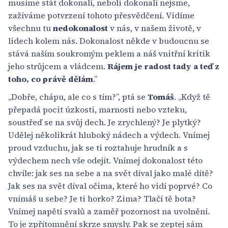
musíme stát dokonalí, neboli dokonalí nejsme,
zažíváme potvrzení tohoto přesvědčení. Vidíme
všechnu tu
nedokonalost
v nás, v našem životě, v
lidech kolem nás. Dokonalost někde v budoucnu se
stává naším soukromým peklem a náš vnitřní kritik
jeho strůjcem a vládcem.
Rájem je radost tady a teď z
toho, co právě dělám
.”
„Dobře, chápu, ale co s tím?”, ptá se
Tomáš
. „Když tě
přepadá pocit úzkosti, marnosti nebo vzteku,
soustřeď se na svůj dech. Je zrychlený? Je plytký?
Udělej několikrát hluboký nádech a výdech. Vnímej
proud vzduchu, jak se ti roztahuje hrudník a s
výdechem nech vše odejít. Vnímej dokonalost této
chvíle: jak ses na sebe a na svět díval jako malé dítě?
Jak ses na svět díval očima, které ho vidí poprvé? Co
vnímáš u sebe? Je ti horko? Zima? Tlačí tě bota?
Vnímej napětí svalů a zaměř pozornost na uvolnění.
To je zpřítomnění skrze smysly. Pak se zeptej sám