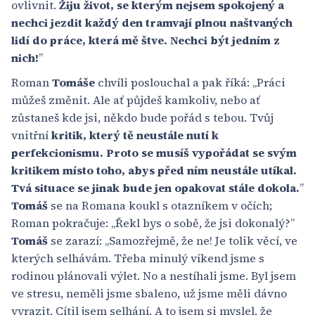
ovlivnit.
Žiju život, se kterým nejsem spokojený a
nechci jezdit každý den tramvají plnou naštvaných
lidí do práce, která mě štve. Nechci být jedním z
nich!
”
Roman
Tomáše
chvíli poslouchal a pak říká: „Práci
můžeš změnit. Ale ať půjdeš kamkoliv, nebo ať
zůstaneš kde jsi, někdo bude pořád s tebou. Tvůj
vnitřní
kritik, který tě neustále nutí k
perfekcionismu. Proto se musíš vypořádat se svým
kritikem místo toho, abys před ním neustále utíkal.
Tvá situace se jinak bude jen opakovat stále dokola.
”
Tomáš
se na Romana koukl s otazníkem v očích;
Roman pokračuje: „Řekl bys o sobě, že jsi dokonalý?”
Tomáš
se zarazí: „Samozřejmě, že ne! Je tolik věcí, ve
kterých selhávám. Třeba minulý víkend jsme s
rodinou plánovali výlet. No a nestíhali jsme. Byl jsem
ve stresu, neměli jsme sbaleno, už jsme měli dávno
vyrazit. Cítil jsem selhání. A to jsem si myslel, že