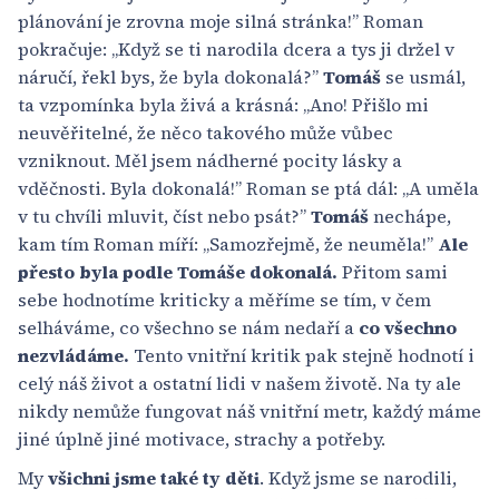
plánování je zrovna moje silná stránka!” Roman
pokračuje: „Když se ti narodila dcera a tys ji držel v
náručí, řekl bys, že byla dokonalá?”
Tomáš
se usmál,
ta vzpomínka byla živá a krásná: „Ano! Přišlo mi
neuvěřitelné, že něco takového může vůbec
vzniknout. Měl jsem nádherné pocity lásky a
vděčnosti. Byla dokonalá!” Roman se ptá dál: „A uměla
v tu chvíli mluvit, číst nebo psát?”
Tomáš
nechápe,
kam tím Roman míří: „Samozřejmě, že neuměla!”
Ale
přesto byla podle Tomáše dokonalá.
Přitom sami
sebe hodnotíme kriticky a měříme se tím, v čem
selháváme, co všechno se nám nedaří a
co všechno
nezvládáme.
Tento vnitřní kritik pak stejně hodnotí i
celý náš život a ostatní lidi v našem životě. Na ty ale
nikdy nemůže fungovat náš vnitřní metr, každý máme
jiné úplně jiné motivace, strachy a potřeby.
My
všichni jsme také ty děti
. Když jsme se narodili,