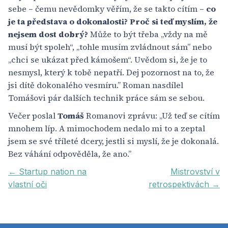
sebe – čemu nevědomky věřím, že se takto cítím –
co
je ta představa o dokonalosti? Proč si teď myslím, že
nejsem dost dobrý?
Může to být třeba „vždy na mě
musí být spoleh“, „tohle musím zvládnout sám” nebo
„chci se ukázat před kámošem“. Uvědom si, že je to
nesmysl, který k tobě nepatří. Dej pozornost na to, že
jsi dítě dokonalého vesmíru.” Roman nasdílel
Tomášovi pár dalších technik práce sám se sebou.
Večer poslal
Tomáš
Romanovi zprávu: „Už teď se cítím
mnohem líp. A mimochodem nedalo mi to a zeptal
jsem se své tříleté dcery, jestli si myslí, že je dokonalá.
Bez váhání odpověděla, že ano.”
← Startup nation na
Mistrovství v
vlastní oči
retrospektivách →