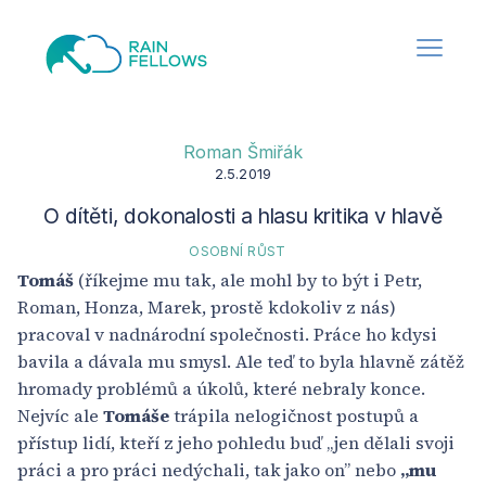
Roman Šmiřák
2.5.2019
O dítěti, dokonalosti a hlasu kritika v hlavě
OSOBNÍ RŮST
Tomáš
(říkejme mu tak, ale mohl by to být i Petr,
Roman, Honza, Marek, prostě kdokoliv z nás)
pracoval v nadnárodní společnosti. Práce ho kdysi
bavila a dávala mu smysl. Ale teď to byla hlavně zátěž
hromady problémů a úkolů, které nebraly konce.
Nejvíc ale
Tomáše
trápila nelogičnost postupů a
přístup lidí, kteří z jeho pohledu buď „jen dělali svoji
práci a pro práci nedýchali, tak jako on” nebo
„mu