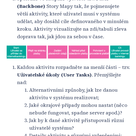
(Backbone)
Story Mapy tak, že pojmenujete
větší aktivity, které uživatel musí v systému
udělat, aby dosáhl cíle definovaného v minulém
kroku. Aktivity vizualizujte na zdi/tabuli zleva
doprava tak, jak jdou za sebou v čase.
Každou aktivitu rozpadněte na menší části – tzv.
Uživatelské úkoly (User Tasks)
. Přemýšlejte
nad:
Alternativními způsoby, jak lze danou
aktivitu v systému realizovat;
Jaké okrajové případy mohou nastat (něco
nebude fungovat, spadne server apod.)?
Jak by k dané aktivitě přistupovali různí
uživatelé systému?
Detaily aktivity a různými vylepšeními;