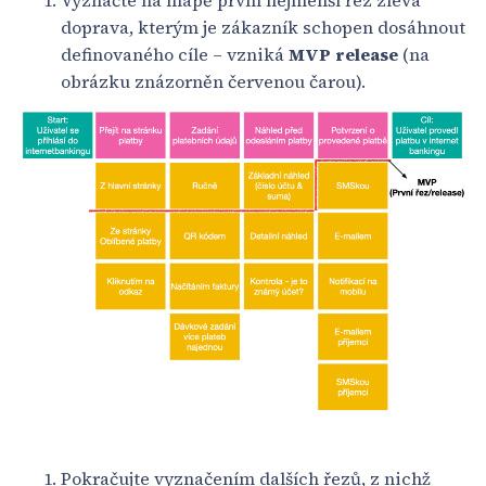
Vyznačte na mapě první nejmenší řez zleva
doprava, kterým je zákazník schopen dosáhnout
definovaného cíle – vzniká
MVP release
(na
obrázku znázorněn červenou čarou).
Pokračujte vyznačením dalších řezů, z nichž