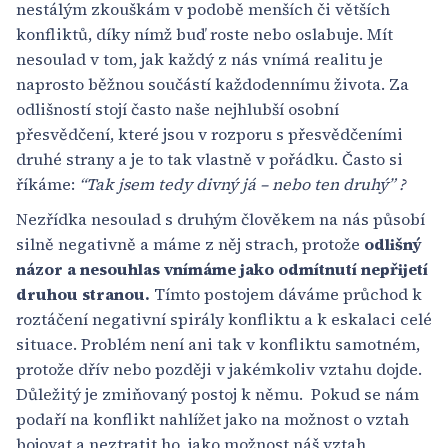
nestálým zkouškám v podobě menších či větších
konfliktů, díky nímž buď roste nebo oslabuje. Mít
nesoulad v tom, jak každý z nás vnímá realitu je
naprosto běžnou součástí každodennímu života. Za
odlišností stojí často naše nejhlubší osobní
přesvědčení, které jsou v rozporu s přesvědčeními
druhé strany a je to tak vlastně v pořádku. Často si
říkáme:
“Tak jsem tedy divný já – nebo ten druhý” ?
Nezřídka nesoulad s druhým člověkem na nás působí
silně negativně a máme z něj strach, protože
odlišný
názor a nesouhlas vnímáme jako odmítnutí nepřijetí
druhou stranou.
Tímto postojem dáváme průchod k
roztáčení negativní spirály konfliktu a k eskalaci celé
situace. Problém není ani tak v konfliktu samotném,
protože dřív nebo později v jakémkoliv vztahu dojde.
Důležitý je zmiňovaný postoj k němu. Pokud se nám
podaří na konflikt nahlížet jako na možnost o vztah
bojovat a neztratit ho, jako možnost náš vztah