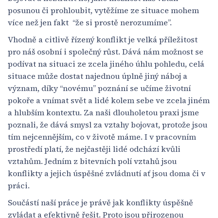
posunou či prohloubit, vytěžíme ze situace mohem
více než jen fakt “že si prostě nerozumíme”.
Vhodně a citlivě řízený konflikt je velká příležitost
pro náš osobní i společný růst. Dává nám možnost se
podívat na situaci ze zcela jiného úhlu pohledu, celá
situace může dostat najednou úplně jiný náboj a
význam, díky “novému” poznání se učíme životní
pokoře a vnímat svět a lidé kolem sebe ve zcela jiném
a hlubším kontextu. Za naši dlouholetou praxi jsme
poznali, že dává smysl za vztahy bojovat, protože jsou
tím nejcennějším, co v životě máme. I v pracovním
prostředí platí, že nejčastěji lidé odchází kvůli
vztahům. Jedním z bitevních polí vztahů jsou
konflikty a jejich úspěšné zvládnutí ať jsou doma či v
práci.
Součástí naší práce je právě jak konflikty úspěšně
zvládat a efektivně řešit. Proto jsou přirozenou