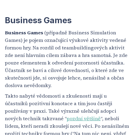
Business Games
Business Games
(případně Business Simulation
Games) je pojem označující výukové aktivity vedené
formou hry. Na rozdíl od teambuildingových aktivit
zde není hlavním cílem zábava a hra samotná. Je zde
pouze elementem k odvedení pozornosti účastníka.
Účastník se baví a cílové dovednosti, o které zde ve
skutečnosti jde, si osvojuje lehce, nenásilně a občas
doslova nevědomky.
Takto nabyté vědomosti a zkušenosti mají u
účastníků pozitivní konotace a tím jsou častěji
používány v praxi. Také výrazně ulehčují adopci
nových technik takzvané “
pozdní většině
“, neboli
lidem, kteří neradi zkoušejí nové věci. Po nenásilném
prožití techniky formou hry (“Na tom nic není, vždyť