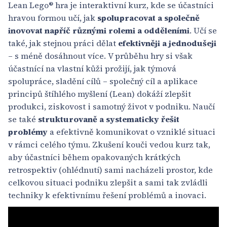
Lean Lego® hra je interaktivní kurz, kde se účastníci
hravou formou učí, jak
spolupracovat a společně
inovovat napříč různými rolemi a odděleními
. Učí se
také, jak stejnou práci dělat
efektivněji a jednodušeji
– s méně dosáhnout více. V průběhu hry si však
účastnící na vlastní kůži prožijí, jak týmová
spolupráce, sladění cílů – společný cíl a aplikace
principů štíhlého myšlení (Lean) dokáží zlepšit
produkci, ziskovost i samotný život v podniku. Naučí
se také
strukturovaně a systematicky řešit
problémy
a efektivně komunikovat o vzniklé situaci
v rámci celého týmu. Zkušení kouči vedou kurz tak,
aby účastníci během opakovaných krátkých
retrospektiv (ohlédnutí) sami nacházeli prostor, kde
celkovou situaci podniku zlepšit a sami tak zvládli
techniky k efektivnímu řešení problémů a inovaci.