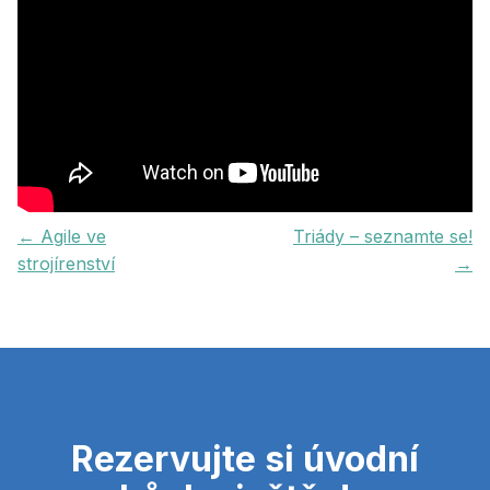
← Agile ve
Triády – seznamte se!
strojírenství
→
Rezervujte si úvodní